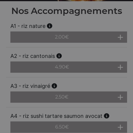
Nos Accompagnements
A1 - riz nature
2.00
€
A2 - riz cantonais
4.90
€
A3 - riz vinaigré
2.50
€
A4 - riz sushi tartare saumon avocat
6.50
€