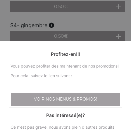
0.50
€
S4- gingembre
0.50
€
Profitez-en!!!
S5- sauce salade vinaigrée
0.50
€
Vous pouvez profiter dès maintenant de nos promotions!
Pour cela, suivez le lien suivant :
S7- sauce chili au poulet 180ml
Actuellement non disponible
VOIR NOS MENUS & PROMOS!
S8- sauce pour nems 200ml
Pas intéressé(e)?
Actuellement non disponible
Ce n'est pas grave, nous avons plein d'autres produits