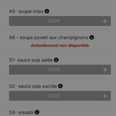
A5- soupe miso
2.20
€
A6 - soupe poulet aux champignons
Actuellement non disponible
S1- sauce soja salée
0.50
€
S2- sauce soja sucrée
0.50
€
S3- wasabi