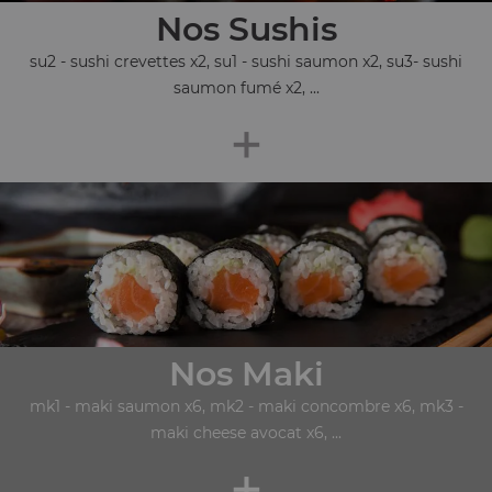
Nos Sushis
su2 - sushi crevettes x2, su1 - sushi saumon x2, su3- sushi
saumon fumé x2, ...
+
Nos Maki
mk1 - maki saumon x6, mk2 - maki concombre x6, mk3 -
maki cheese avocat x6, ...
+