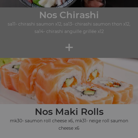
Nos Chirashi
sa11- chirashi saumon x12, sa13- chirashi saumon thon x12,
sa14- chirashi anguille grillée x12
+
Nos Maki Rolls
mk30- saumon roll cheese x6, mk31- neige roll saumon
cheese x6