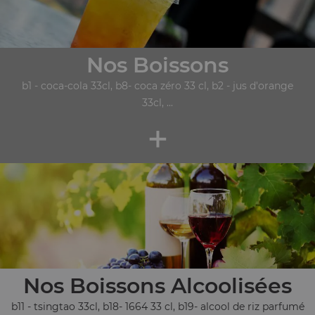
Nos Boissons
b1 - coca-cola 33cl, b8- coca zéro 33 cl, b2 - jus d'orange
33cl, ...
+
Nos Boissons Alcoolisées
b11 - tsingtao 33cl, b18- 1664 33 cl, b19- alcool de riz parfumé