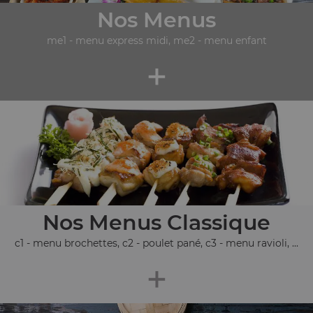
Nos Menus
me1 - menu express midi, me2 - menu enfant
+
Nos Menus Classique
c1 - menu brochettes, c2 - poulet pané, c3 - menu ravioli, ...
+