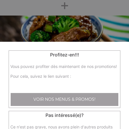
+
Profitez-en!!!
Nos Spécialités Chinoises
Vous pouvez profiter dès maintenant de nos promotions!
sp1 - nouille sauté aux légumes, sp3 - wok boeuf sauté aux
Pour cela, suivez le lien suivant :
oignons, sp6 - steak de filet de poulet croustillant, ...
+
VOIR NOS MENUS & PROMOS!
Pas intéressé(e)?
Ce n'est pas grave, nous avons plein d'autres produits