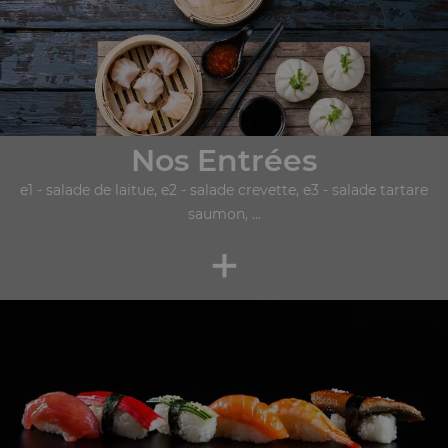
Nos Entrées
e1 - salade de laitue, e2 - salade crevette, e3 - salade tartare
saumon, ...
+