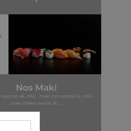
i
Nos Maki
i saumon x6, mk2 - maki concombre x6, mk3 -
maki cheese avocat x6, ...
+