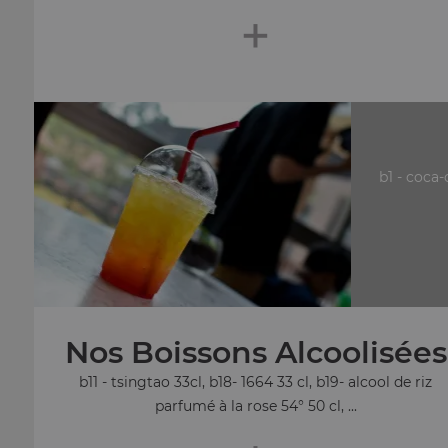
+
b1 - coca-
Nos Boissons Alcoolisées
b11 - tsingtao 33cl, b18- 1664 33 cl, b19- alcool de riz
parfumé à la rose 54° 50 cl, ...