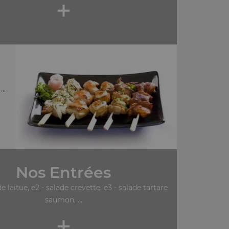
+
..
Nos Entrées
de laitue, e2 - salade crevette, e3 - salade tartare
saumon, ...
+