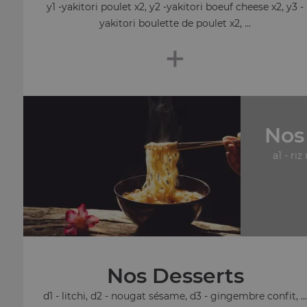
y1 -yakitori poulet x2, y2 -yakitori boeuf cheese x2, y3 -
yakitori boulette de poulet x2, ...
+
Nos
a1 - riz
Nos Desserts
d1 - litchi, d2 - nougat sésame, d3 - gingembre confit, ..