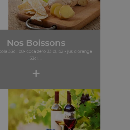
Nos Boissons
cola 33cl, b8- coca zéro 33 cl, b2 - jus d'orange
33cl, ...
+