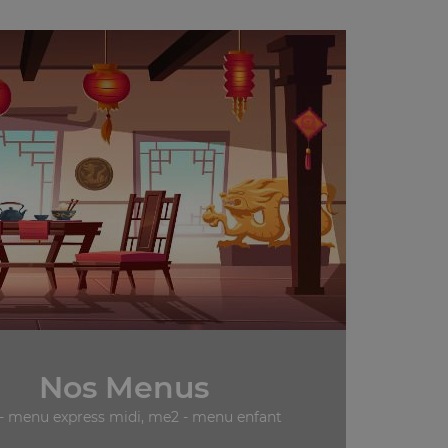
Nos Menus
- menu express midi, me2 - menu enfant