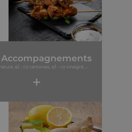
 Accompagnements
 nature, a2 - riz cantonais, a3 - riz vinaigré, ...
+
.