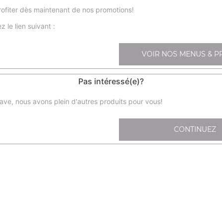
ofiter dès maintenant de nos promotions!
z le lien suivant :
Nos Sashimis
sa1- sashimi saumon x6, sa2- sashimi thon x6
VOIR NOS MENUS & P
+
Pas intéressé(e)?
ave, nous avons plein d'autres produits pour vous!
CONTINUEZ
sa11- chir