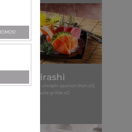
ROMOS!
Nos Chirashi
ashi saumon x12, sa13- chirashi saumon thon x12,
sa14- chirashi anguille grillée x12
+