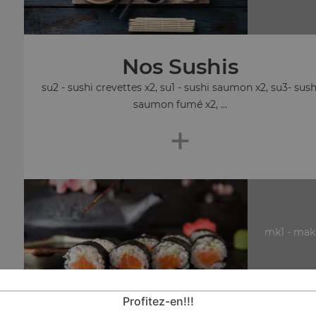
Nos Sushis
su2 - sushi crevettes x2, su1 - sushi saumon x2, su3- sush
saumon fumé x2, ...
+
mk1 - mak
Profitez-en!!!