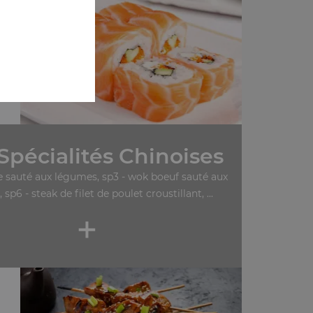
Spécialités Chinoises
le sauté aux légumes, sp3 - wok boeuf sauté aux
 sp6 - steak de filet de poulet croustillant, ...
+