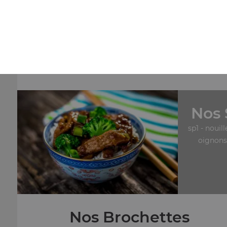
Nos Maki Rolls
mk30- saumon roll cheese x6, mk31- neige roll saumon
cheese x6
+
Nos 
sp1 - nouil
oignons,
Nos Brochettes