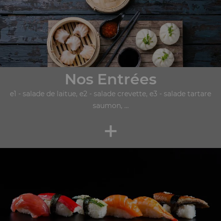
Nos Entrées
e1 - salade de laitue, e2 - salade crevette, e3 - salade tartare
saumon, ...
+