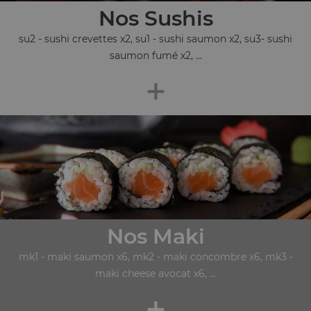
Nos Sushis
su2 - sushi crevettes x2, su1 - sushi saumon x2, su3- sushi
saumon fumé x2, ...
+
Nos Maki
mk1 - maki saumon x6, mk2 - maki concombre x6, mk3 -
maki cheese avocat x6, ...
+