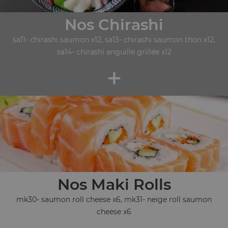
Nos Chirashi
sa11- chirashi saumon x12, sa13- chirashi saumon thon x12,
sa14- chirashi anguille grillée x12
+
Nos Maki Rolls
mk30- saumon roll cheese x6, mk31- neige roll saumon
cheese x6