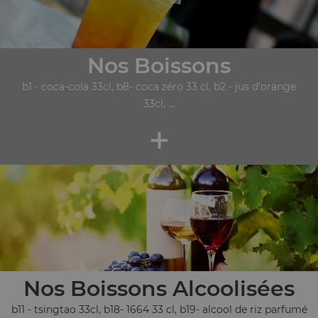
Nos Boissons
b1 - coca-cola 33cl, b8- coca zéro 33 cl, b2 - jus d'orange
33cl, ...
+
Nos Boissons Alcoolisées
b11 - tsingtao 33cl, b18- 1664 33 cl, b19- alcool de riz parfumé