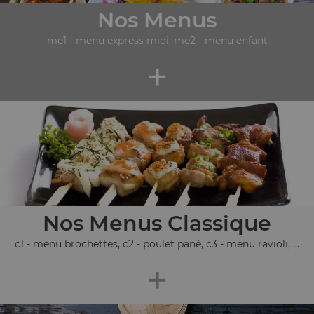
Nos Menus
me1 - menu express midi, me2 - menu enfant
+
Nos Menus Classique
c1 - menu brochettes, c2 - poulet pané, c3 - menu ravioli, ...
+