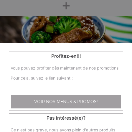
+
Profitez-en!!!
Nos Spécialités Chinoises
Vous pouvez profiter dès maintenant de nos promotions!
sp1 - nouille sauté aux légumes, sp3 - wok boeuf sauté aux
Pour cela, suivez le lien suivant :
oignons, sp6 - steak de filet de poulet croustillant, ...
+
VOIR NOS MENUS & PROMOS!
Pas intéressé(e)?
Ce n'est pas grave, nous avons plein d'autres produits