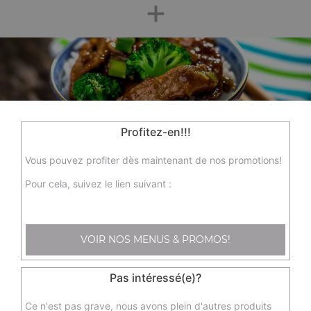
+
Profitez-en!!!
Nos Spécialités Chinoises
Vous pouvez profiter dès maintenant de nos promotions!
sp1 - nouille sauté aux légumes, sp3 - wok boeuf sauté aux
Pour cela, suivez le lien suivant :
oignons, sp6 - steak de filet de poulet croustillant, ...
+
VOIR NOS MENUS & PROMOS!
Pas intéressé(e)?
Ce n'est pas grave, nous avons plein d'autres produits