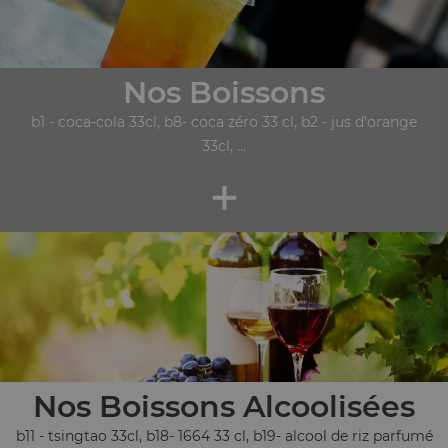
Nos Boissons
b1 - coca-cola 33cl, b8- coca zéro 33 cl, b2 - jus d'orange
33cl, ...
+
Nos Boissons Alcoolisées
b11 - tsingtao 33cl, b18- 1664 33 cl, b19- alcool de riz parfumé