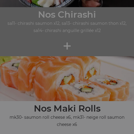
Nos Chirashi
sa11- chirashi saumon x12, sa13- chirashi saumon thon x12,
sa14- chirashi anguille grillée x12
+
Nos Maki Rolls
mk30- saumon roll cheese x6, mk31- neige roll saumon
cheese x6