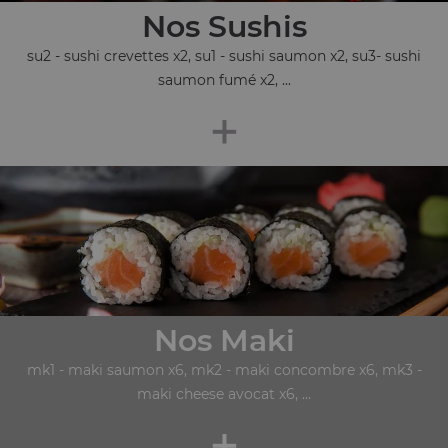
Nos Sushis
su2 - sushi crevettes x2, su1 - sushi saumon x2, su3- sushi
saumon fumé x2, ...
+
Nos Maki
mk1 - maki saumon x6, mk2 - maki concombre x6, mk3 -
maki cheese avocat x6, ...
+