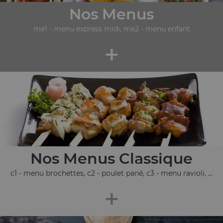
Nos Menus
me1 - menu express midi, me2 - menu enfant
+
Nos Menus Classique
c1 - menu brochettes, c2 - poulet pané, c3 - menu ravioli, ...
+