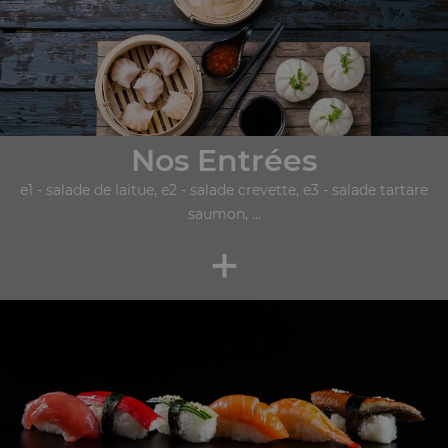
Nos Entrées
e1 - salade de laitue, e2 - salade crevette, e3 - salade tartare
saumon, ...
+