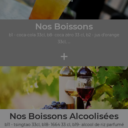
Nos Boissons
b1 - coca-cola 33cl, b8- coca zéro 33 cl, b2 - jus d'orange
33cl, ...
+
Nos Boissons Alcoolisées
b11 - tsingtao 33cl, b18- 1664 33 cl, b19- alcool de riz parfumé