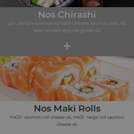
Nos Chirashi
sa11- chirashi saumon x12, sa13- chirashi saumon thon x12,
sa14- chirashi anguille grillée x12
+
Nos Maki Rolls
mk30- saumon roll cheese x6, mk31- neige roll saumon
cheese x6