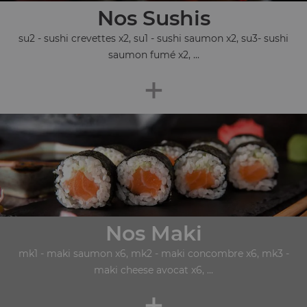
Nos Sushis
su2 - sushi crevettes x2, su1 - sushi saumon x2, su3- sushi
saumon fumé x2, ...
+
Nos Maki
mk1 - maki saumon x6, mk2 - maki concombre x6, mk3 -
maki cheese avocat x6, ...
+