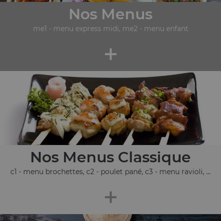
Nos Menus
me1 - menu express midi, me2 - menu enfant
+
Nos Menus Classique
c1 - menu brochettes, c2 - poulet pané, c3 - menu ravioli, ...
+