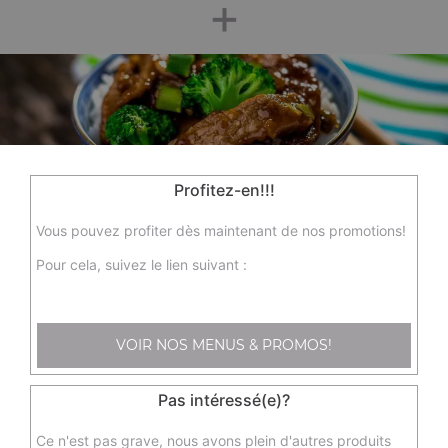
+
Profitez-en!!!
Nos Spécialités Chinoises
Vous pouvez profiter dès maintenant de nos promotions!
sp1 - nouille sauté aux légumes, sp3 - wok boeuf sauté aux
Pour cela, suivez le lien suivant :
oignons, sp6 - steak de filet de poulet croustillant, ...
+
VOIR NOS MENUS & PROMOS!
Pas intéressé(e)?
Ce n'est pas grave, nous avons plein d'autres produits