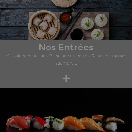
Nos Entrées
e1 - salade de laitue, e2 - salade crevette, e3 - salade tartare
saumon, ...
+