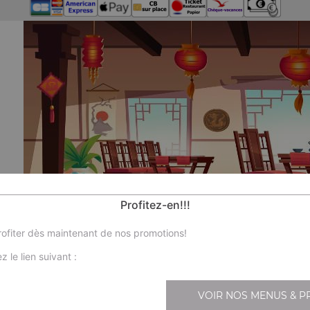
Profitez-en!!!
ofiter dès maintenant de nos promotions!
z le lien suivant :
VOIR NOS MENUS & P