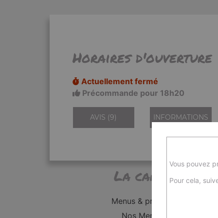
Horaires d'ouverture
Actuellement fermé
Précommande pour 18h20
AVIS (9)
INFORMATIONS
Vous pouvez pr
La carte
Pour cela, suive
Menus & promos
Nos Menus