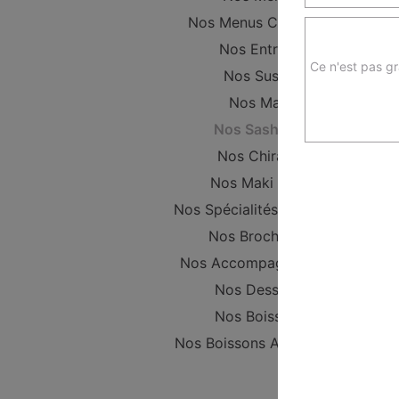
Nos Menus Classique
Nos Entrées
Ce n'est pas gr
Nos Sushis
Nos Maki
Nos Sashimis
Nos Chirashi
Nos Maki Rolls
Nos Spécialités Chinoises
Nos Brochettes
Nos Accompagnements
Nos Desserts
Nos Boissons
Nos Boissons Alcoolisées