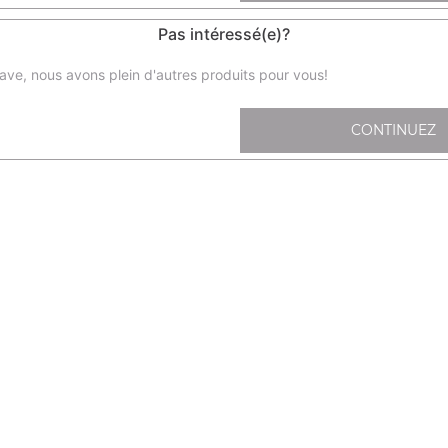
Pas intéressé(e)?
ave, nous avons plein d'autres produits pour vous!
Sa1- sashimi saumon x6
CONTINUEZ
Sa2- sashimi thon x6