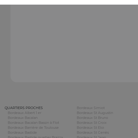
QUARTIERS PROCHES
Bordeaux Simiot
Bordeaux Albert 1 er
Bordeaux St Augustin
Bordeaux Bacalan
Bordeaux St Bruno
Bordeaux Bacalan Bassin à Flot
Bordeaux St Croix
Bordeaux Barrière de Toulouse
Bordeaux St Eloi
Bordeaux Bastide
Bordeaux St Genès
Bordeaux Bastide quartier Brazza
Bordeaux St Jean