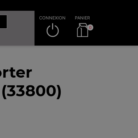
CONNEXION
PANIER
0
rter
 (33800)