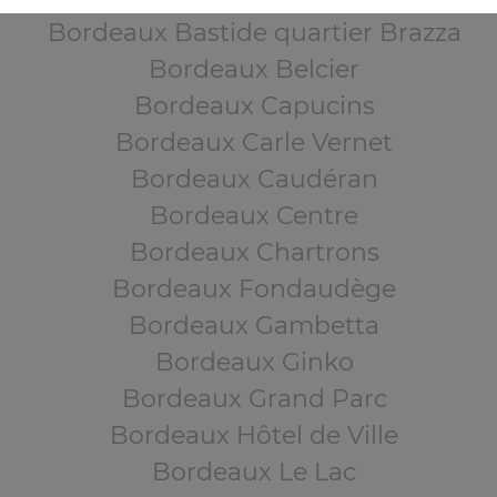
Bordeaux Bastide quartier Brazza
Bordeaux Belcier
Bordeaux Capucins
Bordeaux Carle Vernet
Bordeaux Caudéran
Bordeaux Centre
Bordeaux Chartrons
Bordeaux Fondaudège
Bordeaux Gambetta
Bordeaux Ginko
Bordeaux Grand Parc
Bordeaux Hôtel de Ville
Bordeaux Le Lac