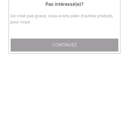
Pas intéressé(e)?
Ce n'est pas grave, nous avons plein d'autres produits
pour vous!
65 Avenue de la Libération Charles de
Gaulle
CONTINUEZ
33110 LE BOUSCAT
Mentions légales
QUARTIERS PROCHES
Bordeaux Albert 1 er
Bordeaux Bacalan
Bordeaux Bacalan Bassin à Flot
Bordeaux Barrière de Toulouse
Bordeaux Bastide