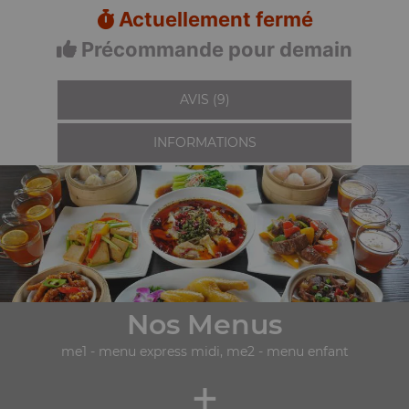
Actuellement fermé
Précommande pour demain
AVIS (9)
INFORMATIONS
Nos Menus
me1 - menu express midi, me2 - menu enfant
+