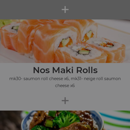
+
Nos Maki Rolls
mk30- saumon roll cheese x6, mk31- neige roll saumon
cheese x6
+