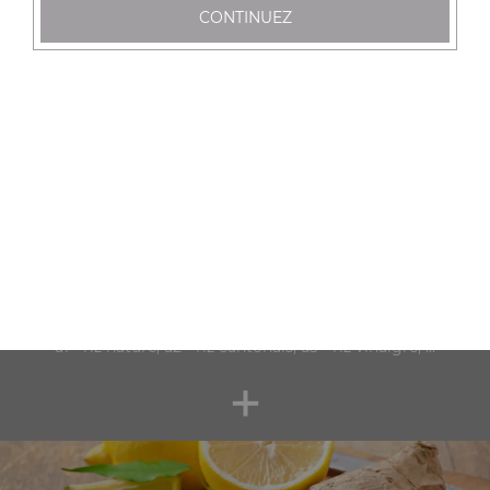
y1 -yakitori poulet x2, y2 -yakitori boeuf cheese x2, y3 -
CONTINUEZ
yakitori boulette de poulet x2, ...
+
Nos Accompagnements
a1 - riz nature, a2 - riz cantonais, a3 - riz vinaigré, ...
+