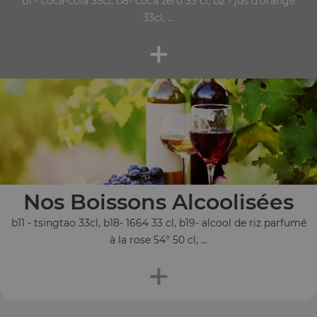
b1 - coca-cola 33cl, b8- coca zéro 33 cl, b2 - jus d'orange
33cl, ...
+
Nos Boissons Alcoolisées
b11 - tsingtao 33cl, b18- 1664 33 cl, b19- alcool de riz parfumé
à la rose 54° 50 cl, ...
+