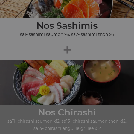
Nos Sashimis
sa1- sashimi saumon x6, sa2- sashimi thon x6
+
Nos Chirashi
sa11- chirashi saumon x12, sa13- chirashi saumon thon x12,
sa14- chirashi anguille grillée x12