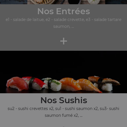
Nos Entrées
e1 - salade de laitue, e2 - salade crevette, e3 - salade tartare
saumon, ...
+
Nos Sushis
su2 - sushi crevettes x2, su1 - sushi saumon x2, su3- sushi
saumon fumé x2, ...