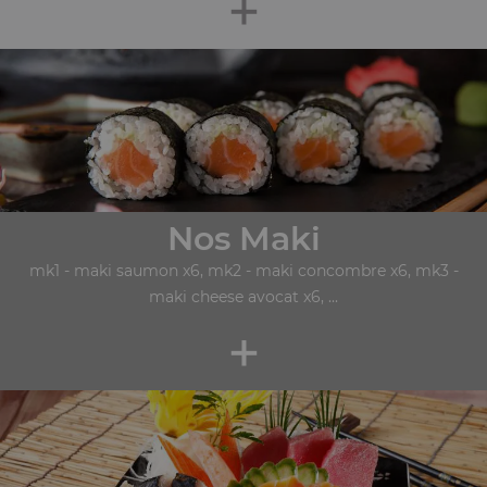
+
Nos Maki
mk1 - maki saumon x6, mk2 - maki concombre x6, mk3 -
maki cheese avocat x6, ...
+