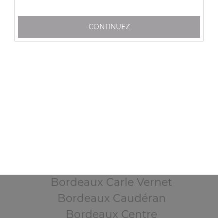
Mentions légales
CONTINUEZ
QUARTIERS PROCHES
Bordeaux Albert 1 er
Bordeaux Bacalan
Bordeaux Bacalan Bassin à Flot
Bordeaux Barrière de Toulouse
Bordeaux Bastide
Bordeaux Bastide quartier Brazza
Bordeaux Belcier
Bordeaux Capucins
Bordeaux Carle Vernet
Bordeaux Caudéran
Bordeaux Centre