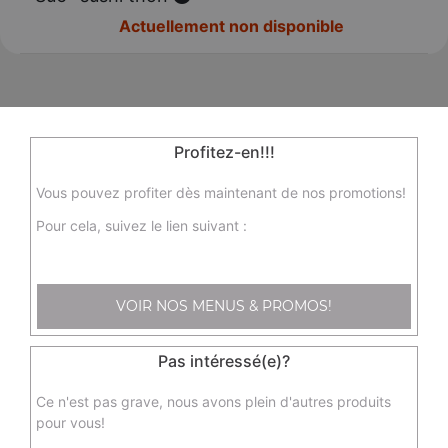
Actuellement non disponible
Profitez-en!!!
Vous pouvez profiter dès maintenant de nos promotions!
Pour cela, suivez le lien suivant :
VOIR NOS MENUS & PROMOS!
65 Avenue de la Libération Charles de
Pas intéressé(e)?
Gaulle
Ce n'est pas grave, nous avons plein d'autres produits
33110 LE BOUSCAT
pour vous!