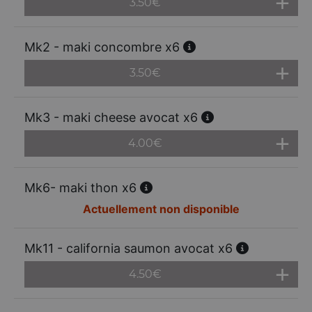
3.50
€
Mk2 - maki concombre x6
3.50
€
Mk3 - maki cheese avocat x6
4.00
€
Mk6- maki thon x6
Actuellement non disponible
Mk11 - california saumon avocat x6
4.50
€