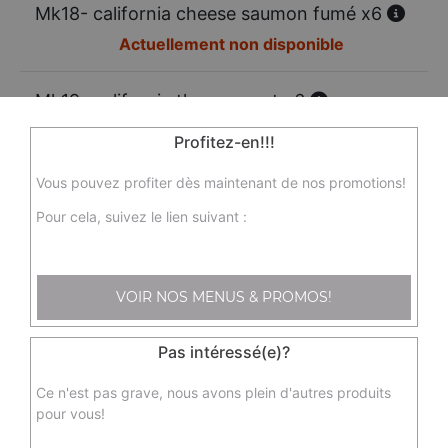
Mk18- california cheese saumon fumé x6
Actuellement non disponible
Mk19- california thon avocat x6
Actuellement non disponible
Profitez-en!!!
Vous pouvez profiter dès maintenant de nos promotions!
Mk21 - dragon rouge x8
Tempura Crevettes
Pour cela, suivez le lien suivant :
9.50
€
VOIR NOS MENUS & PROMOS!
Mk23 - printemps saumon avocat x6
6.00
€
Pas intéressé(e)?
Ce n'est pas grave, nous avons plein d'autres produits
Mk24 - printemps crevette avocat
pour vous!
6.00
€