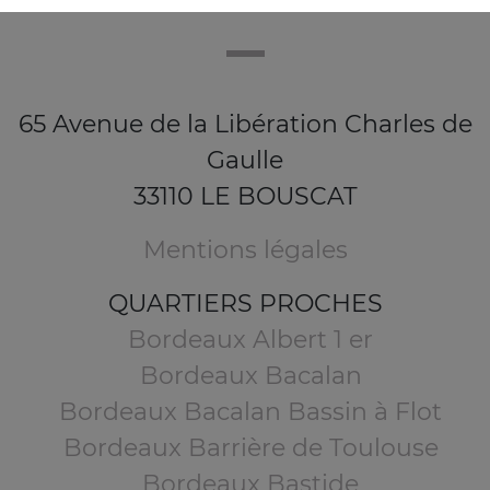
65 Avenue de la Libération Charles de
Gaulle
33110 LE BOUSCAT
Mentions légales
QUARTIERS PROCHES
Bordeaux Albert 1 er
Bordeaux Bacalan
Bordeaux Bacalan Bassin à Flot
Bordeaux Barrière de Toulouse
Bordeaux Bastide