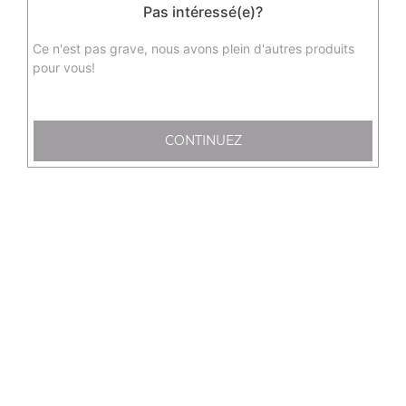
Pas intéressé(e)?
sushi saumon, 12 sashimi saumon, 6 raviolis au poulet, 6
nems au crevette, 6 brochettes, 3 salades et 3 soupes
Ce n'est pas grave, nous avons plein d'autres produits
Actuellement non disponible
pour vous!
C20 - menu love (2 personnes)
6 california saumon avocat, 6 maki saumon, 4 sushi
CONTINUEZ
saumon, 12 sashimi saumon, 6 raviolis, 4 brochettes, 2
soupes et 2 salades pour 2 personnes
35.50
€