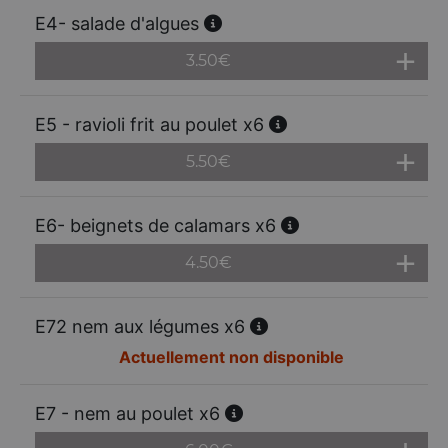
E4- salade d'algues
3.50
€
E5 - ravioli frit au poulet x6
5.50
€
E6- beignets de calamars x6
4.50
€
E72 nem aux légumes x6
Actuellement non disponible
E7 - nem au poulet x6