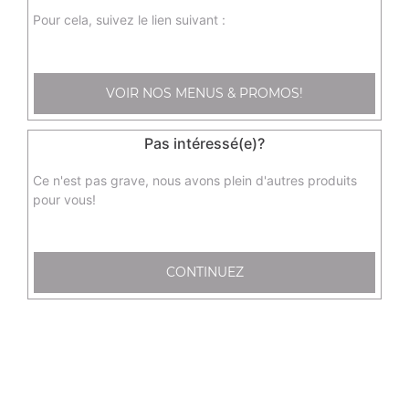
E22 - assortiment frits
Pour cela, suivez le lien suivant :
2 nems au poulet, 2 samoussa au boeuf, 2 raviolis au
poulet, 2 beignets de calamars
8.00
€
VOIR NOS MENUS & PROMOS!
Pas intéressé(e)?
S9 - feuilles de salade pour nems
Ce n'est pas grave, nous avons plein d'autres produits
0.50
€
pour vous!
E73 chips de crevettes
CONTINUEZ
2.20
€
E55 - raviolis vapeur au poulet x6
6.20
€