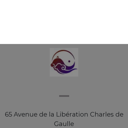
E11 - siumai vapeur aux crevettes x6
6.90
€
65 Avenue de la Libération Charles de
Gaulle