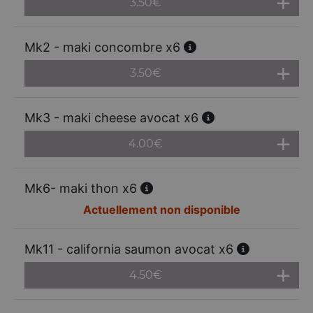
3.50
€
Mk2 - maki concombre x6
3.50
€
Mk3 - maki cheese avocat x6
4.00
€
Mk6- maki thon x6
Actuellement non disponible
Mk11 - california saumon avocat x6
4.50
€