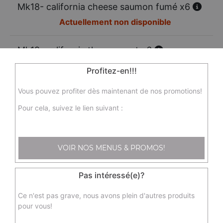
Mk18- california cheese saumon fumé x6
Actuellement non disponible
Mk19- california thon avocat x6
Actuellement non disponible
Profitez-en!!!
Vous pouvez profiter dès maintenant de nos promotions!
Mk21 - dragon rouge x8
Tempura Crevettes
Pour cela, suivez le lien suivant :
9.50
€
VOIR NOS MENUS & PROMOS!
Mk23 - printemps saumon avocat x6
6.00
€
Pas intéressé(e)?
Ce n'est pas grave, nous avons plein d'autres produits
Mk24 - printemps crevette avocat
pour vous!
6.00
€