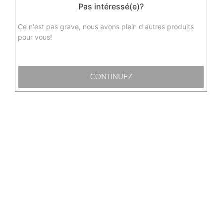
Pas intéressé(e)?
sushi saumon, 12 sashimi saumon, 6 raviolis au poulet, 6
nems au crevette, 6 brochettes, 3 salades et 3 soupes
Ce n'est pas grave, nous avons plein d'autres produits
Actuellement non disponible
pour vous!
C20 - menu love (2 personnes)
6 california saumon avocat, 6 maki saumon, 4 sushi
CONTINUEZ
saumon, 12 sashimi saumon, 6 raviolis, 4 brochettes, 2
soupes et 2 salades pour 2 personnes
35.50
€