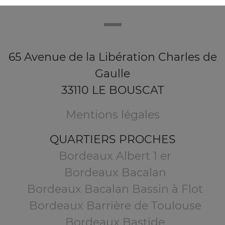
65 Avenue de la Libération Charles de
Gaulle
33110 LE BOUSCAT
Mentions légales
QUARTIERS PROCHES
Bordeaux Albert 1 er
Bordeaux Bacalan
Bordeaux Bacalan Bassin à Flot
Bordeaux Barrière de Toulouse
Bordeaux Bastide