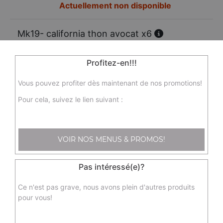
Actuellement non disponible
Mk19- california thon avocat x6
Actuellement non disponible
Profitez-en!!!
Mk21 - dragon rouge x8
Vous pouvez profiter dès maintenant de nos promotions!
Tempura Crevettes
Pour cela, suivez le lien suivant :
9.50
€
Mk23 - printemps saumon avocat x6
VOIR NOS MENUS & PROMOS!
6.00
€
Pas intéressé(e)?
Mk24 - printemps crevette avocat
Ce n'est pas grave, nous avons plein d'autres produits
pour vous!
6.00
€