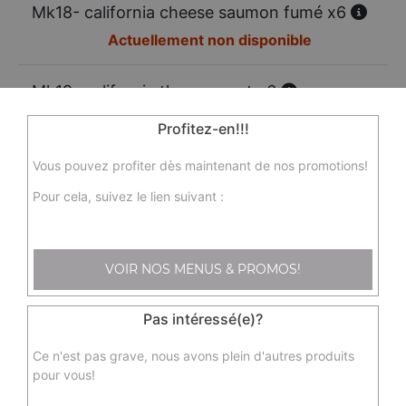
Mk18- california cheese saumon fumé x6
Actuellement non disponible
Mk19- california thon avocat x6
Actuellement non disponible
Profitez-en!!!
Vous pouvez profiter dès maintenant de nos promotions!
Mk21 - dragon rouge x8
Tempura Crevettes
Pour cela, suivez le lien suivant :
9.50
€
VOIR NOS MENUS & PROMOS!
Mk23 - printemps saumon avocat x6
6.00
€
Pas intéressé(e)?
Ce n'est pas grave, nous avons plein d'autres produits
Mk24 - printemps crevette avocat
pour vous!
6.00
€