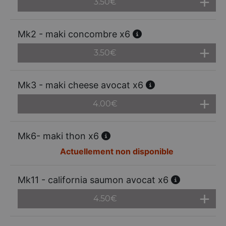
3.50
€
Mk2 - maki concombre x6
3.50
€
Mk3 - maki cheese avocat x6
4.00
€
Mk6- maki thon x6
Actuellement non disponible
Mk11 - california saumon avocat x6
4.50
€