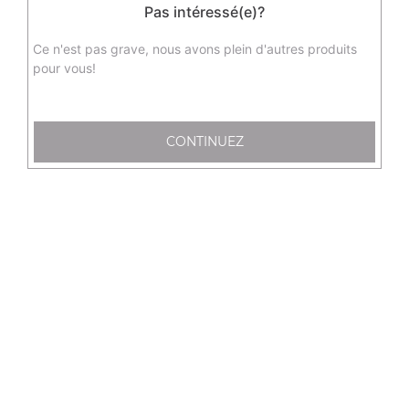
Pas intéressé(e)?
sushi saumon, 12 sashimi saumon, 6 raviolis au poulet, 6
nems au crevette, 6 brochettes, 3 salades et 3 soupes
Ce n'est pas grave, nous avons plein d'autres produits
Actuellement non disponible
pour vous!
C20 - menu love (2 personnes)
6 california saumon avocat, 6 maki saumon, 4 sushi
CONTINUEZ
saumon, 12 sashimi saumon, 6 raviolis, 4 brochettes, 2
soupes et 2 salades pour 2 personnes
35.50
€