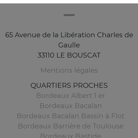
65 Avenue de la Libération Charles de
Gaulle
33110 LE BOUSCAT
Mentions légales
QUARTIERS PROCHES
Bordeaux Albert 1 er
Bordeaux Bacalan
Bordeaux Bacalan Bassin à Flot
Bordeaux Barrière de Toulouse
Bordeaux Bastide