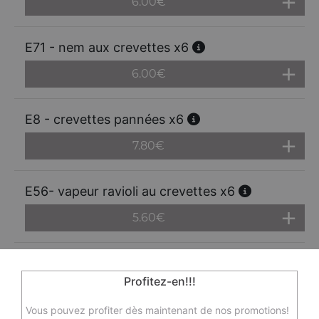
6.00
€
E71 - nem aux crevettes x6
6.00
€
E8 - crevettes pannées x6
7.80
€
E56- vapeur ravioli au crevettes x6
5.60
€
E9 - samoussa au boeuf x6
Profitez-en!!!
6.00
€
Vous pouvez profiter dès maintenant de nos promotions!