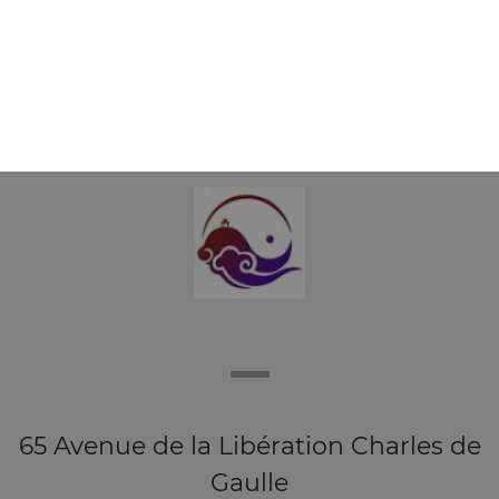
E11 - siumai vapeur aux crevettes x6
6.90
€
65 Avenue de la Libération Charles de
Gaulle