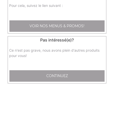
E22 - assortiment frits
Pour cela, suivez le lien suivant :
2 nems au poulet, 2 samoussa au boeuf, 2 raviolis au
poulet, 2 beignets de calamars
8.00
€
VOIR NOS MENUS & PROMOS!
Pas intéressé(e)?
S9 - feuilles de salade pour nems
Ce n'est pas grave, nous avons plein d'autres produits
0.50
€
pour vous!
E73 chips de crevettes
CONTINUEZ
2.20
€
E55 - raviolis vapeur au poulet x6
6.20
€