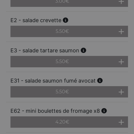
3.00
€
E2 - salade crevette
5.50
€
E3 - salade tartare saumon
5.50
€
E31 - salade saumon fumé avocat
5.50
€
E62 - mini boulettes de fromage x8
4.20
€