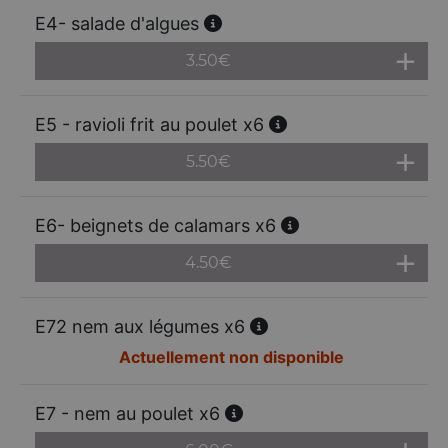
E4- salade d'algues
3.50
€
E5 - ravioli frit au poulet x6
5.50
€
E6- beignets de calamars x6
4.50
€
E72 nem aux légumes x6
Actuellement non disponible
E7 - nem au poulet x6