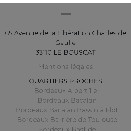
65 Avenue de la Libération Charles de
Gaulle
33110 LE BOUSCAT
Mentions légales
QUARTIERS PROCHES
Bordeaux Albert 1 er
Bordeaux Bacalan
Bordeaux Bacalan Bassin à Flot
Bordeaux Barrière de Toulouse
Bordeaux Bastide