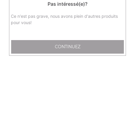
Pas intéressé(e)?
sushi saumon, 12 sashimi saumon, 6 raviolis au poulet, 6
nems au crevette, 6 brochettes, 3 salades et 3 soupes
Ce n'est pas grave, nous avons plein d'autres produits
Actuellement non disponible
pour vous!
C20 - menu love (2 personnes)
6 california saumon avocat, 6 maki saumon, 4 sushi
CONTINUEZ
saumon, 12 sashimi saumon, 6 raviolis, 4 brochettes, 2
soupes et 2 salades pour 2 personnes
35.50
€