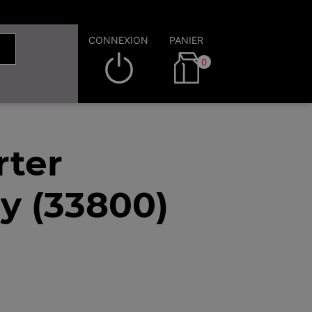
CONNEXION
PANIER
0
rter
y (33800)