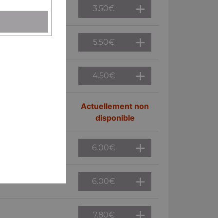
3.50
€
5.50
€
4.50
€
Actuellement non
disponible
6.00
€
6.00
€
7.80
€