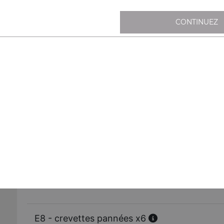
E4- salade d'algues
CONTINUEZ
E5 - ravioli frit au poulet x6
E6- beignets de calamars x6
E72 nem aux légumes x6
E7 - nem au poulet x6
E71 - nem aux crevettes x6
E8 - crevettes pannées x6