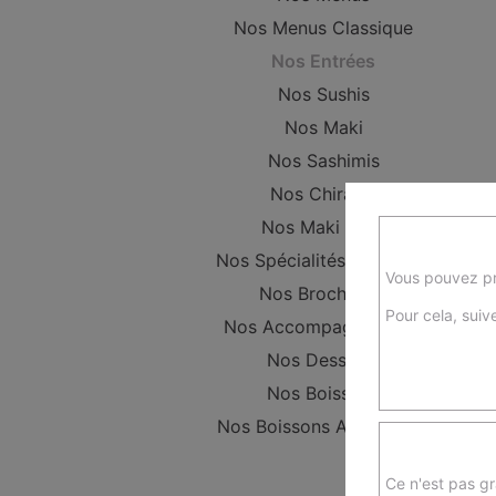
Nos Menus Classique
Nos Entrées
Nos Sushis
Nos Maki
Nos Sashimis
Nos Chirashi
Nos Maki Rolls
Nos Spécialités Chinoises
Vous pouvez pr
Nos Brochettes
Pour cela, suive
Nos Accompagnements
Nos Desserts
Nos Boissons
Nos Boissons Alcoolisées
Ce n'est pas gr