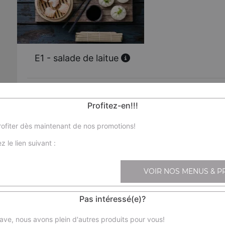
E1 - salade de laitue
E2 - salade crevette
Profitez-en!!!
ofiter dès maintenant de nos promotions!
E3 - salade tartare saumon
z le lien suivant :
E31 - salade saumon fumé avocat
VOIR NOS MENUS & P
E62 - mini boulettes de fromage x8
Pas intéressé(e)?
ave, nous avons plein d'autres produits pour vous!