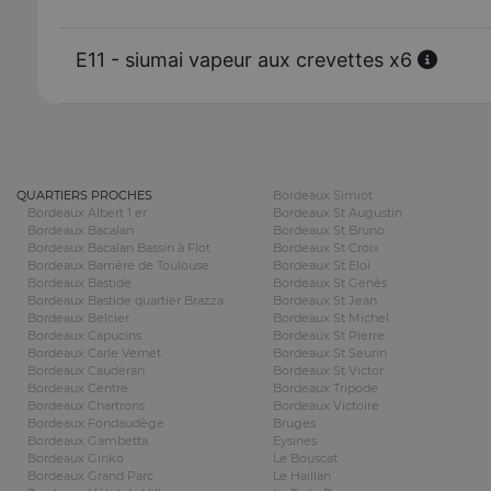
E11 - siumai vapeur aux crevettes x6
QUARTIERS PROCHES
Bordeaux Simiot
Bordeaux Albert 1 er
Bordeaux St Augustin
Bordeaux Bacalan
Bordeaux St Bruno
Bordeaux Bacalan Bassin à Flot
Bordeaux St Croix
Bordeaux Barrière de Toulouse
Bordeaux St Eloi
Bordeaux Bastide
Bordeaux St Genès
Bordeaux Bastide quartier Brazza
Bordeaux St Jean
Bordeaux Belcier
Bordeaux St Michel
Bordeaux Capucins
Bordeaux St Pierre
Bordeaux Carle Vernet
Bordeaux St Seurin
Bordeaux Caudéran
Bordeaux St Victor
Bordeaux Centre
Bordeaux Tripode
Bordeaux Chartrons
Bordeaux Victoire
Bordeaux Fondaudège
Bruges
Bordeaux Gambetta
Eysines
Bordeaux Ginko
Le Bouscat
Bordeaux Grand Parc
Le Haillan