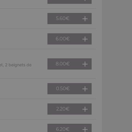
5.60
€
6.00
€
8.00
€
et, 2 beignets de
0.50
€
2.20
€
6.20
€