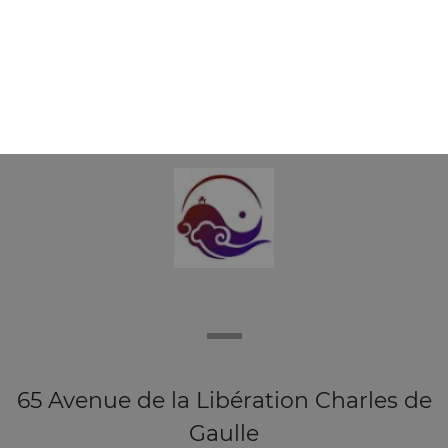
E11 - siumai vapeur aux crevettes x6
6.90
€
65 Avenue de la Libération Charles de
Gaulle