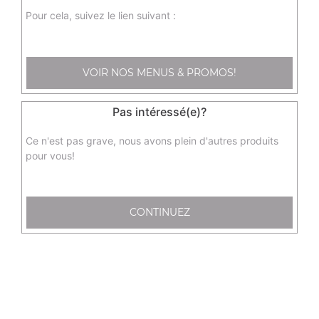
E22 - assortiment frits
Pour cela, suivez le lien suivant :
2 nems au poulet, 2 samoussa au boeuf, 2 raviolis au
poulet, 2 beignets de calamars
8.00
€
VOIR NOS MENUS & PROMOS!
Pas intéressé(e)?
S9 - feuilles de salade pour nems
Ce n'est pas grave, nous avons plein d'autres produits
0.50
€
pour vous!
E73 chips de crevettes
CONTINUEZ
2.20
€
E55 - raviolis vapeur au poulet x6
6.20
€