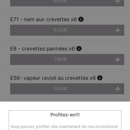
6.00
€
E71 - nem aux crevettes x6
6.00
€
E8 - crevettes pannées x6
7.80
€
E56- vapeur ravioli au crevettes x6
5.60
€
E9 - samoussa au boeuf x6
Profitez-en!!!
6.00
€
Vous pouvez profiter dès maintenant de nos promotions!