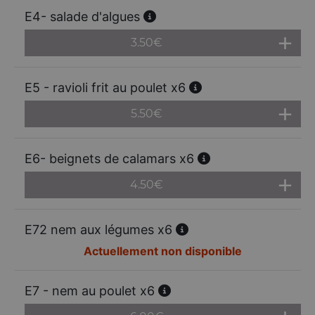
E4- salade d'algues
3.50
€
E5 - ravioli frit au poulet x6
5.50
€
E6- beignets de calamars x6
4.50
€
E72 nem aux légumes x6
Actuellement non disponible
E7 - nem au poulet x6