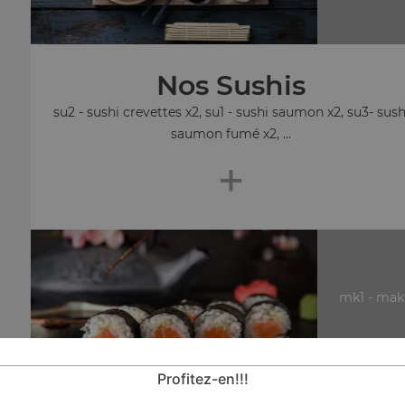
Nos Sushis
su2 - sushi crevettes x2, su1 - sushi saumon x2, su3- sush
saumon fumé x2, ...
+
mk1 - mak
Profitez-en!!!