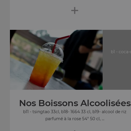
+
b1 - coca-
Nos Boissons Alcoolisées
b11 - tsingtao 33cl, b18- 1664 33 cl, b19- alcool de riz
parfumé à la rose 54° 50 cl, ...