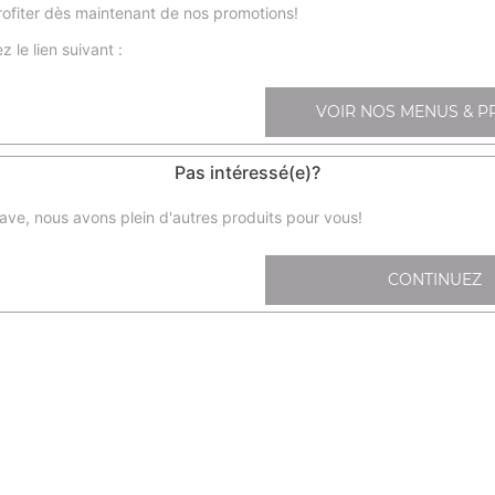
ofiter dès maintenant de nos promotions!
z le lien suivant :
Nos Sashimis
sa1- sashimi saumon x6, sa2- sashimi thon x6
VOIR NOS MENUS & P
+
Pas intéressé(e)?
ave, nous avons plein d'autres produits pour vous!
CONTINUEZ
sa11- chir