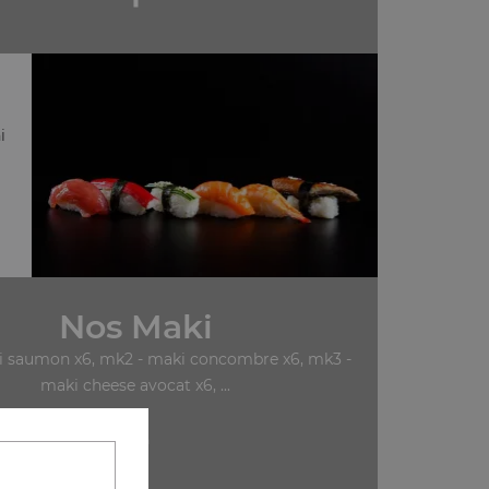
i
Nos Maki
i saumon x6, mk2 - maki concombre x6, mk3 -
maki cheese avocat x6, ...
+