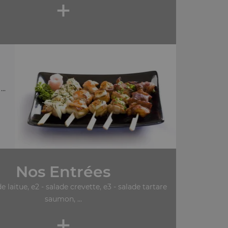
+
..
Nos Entrées
de laitue, e2 - salade crevette, e3 - salade tartare
saumon, ...
+