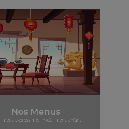
Nos Menus
- menu express midi, me2 - menu enfant