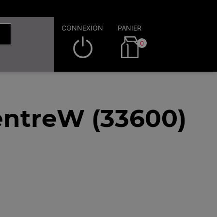
CONNEXION
PANIER
0
ntreW (33600)