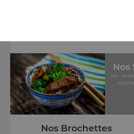
Nos Maki Rolls
mk30- saumon roll cheese x6, mk31- neige roll saumon
cheese x6
+
Nos 
sp1 - nouil
oignons,
Nos Brochettes