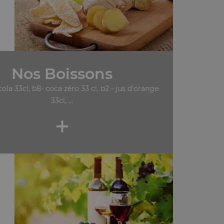
Nos Boissons
cola 33cl, b8- coca zéro 33 cl, b2 - jus d'orange
33cl, ...
+