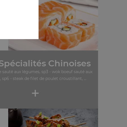
Spécialités Chinoises
le sauté aux légumes, sp3 - wok boeuf sauté aux
 sp6 - steak de filet de poulet croustillant, ...
+