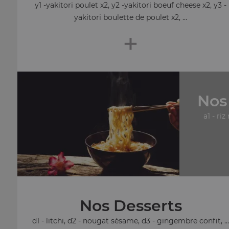
y1 -yakitori poulet x2, y2 -yakitori boeuf cheese x2, y3 -
yakitori boulette de poulet x2, ...
+
Nos
a1 - riz
Nos Desserts
d1 - litchi, d2 - nougat sésame, d3 - gingembre confit, ..