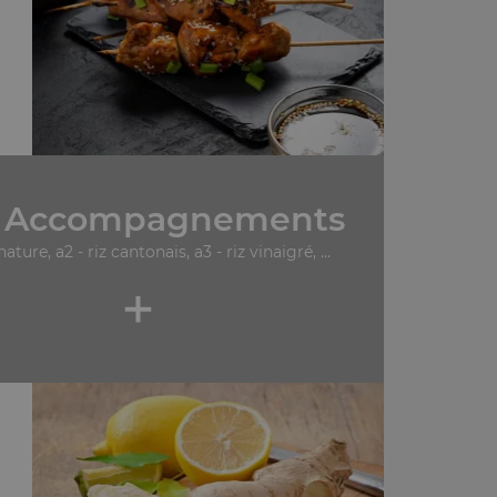
 Accompagnements
 nature, a2 - riz cantonais, a3 - riz vinaigré, ...
+
.