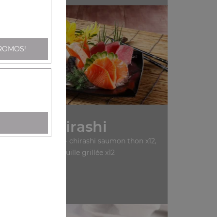
ROMOS!
Nos Chirashi
ashi saumon x12, sa13- chirashi saumon thon x12,
sa14- chirashi anguille grillée x12
+