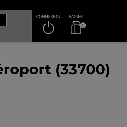
CONNEXION
PANIER
0
roport (33700)