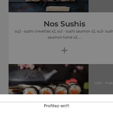
Nos Sushis
su2 - sushi crevettes x2, su1 - sushi saumon x2, su3- sush
saumon fumé x2, ...
+
mk1 - mak
Profitez-en!!!