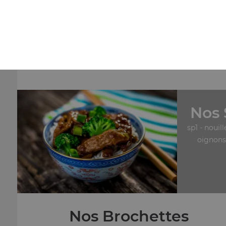
Nos Maki Rolls
mk30- saumon roll cheese x6, mk31- neige roll saumon
cheese x6
+
Nos 
sp1 - nouil
oignons,
Nos Brochettes