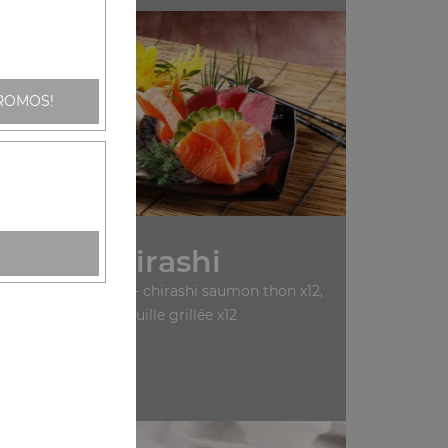
ROMOS!
Nos Chirashi
ashi saumon x12, sa13- chirashi saumon thon x12,
sa14- chirashi anguille grillée x12
+