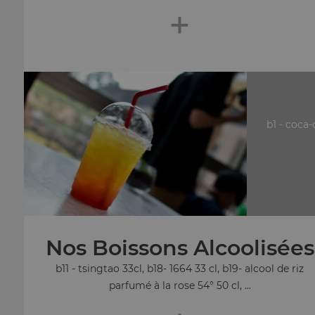
+
b1 - coca-
Nos Boissons Alcoolisées
b11 - tsingtao 33cl, b18- 1664 33 cl, b19- alcool de riz
parfumé à la rose 54° 50 cl, ...