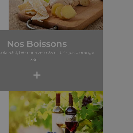
Nos Boissons
cola 33cl, b8- coca zéro 33 cl, b2 - jus d'orange
33cl, ...
+