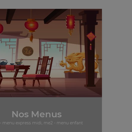
Nos Menus
- menu express midi, me2 - menu enfant