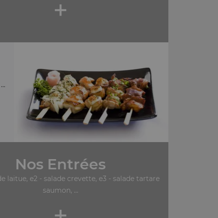
+
..
Nos Entrées
de laitue, e2 - salade crevette, e3 - salade tartare
saumon, ...
+