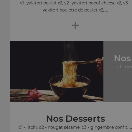
y1 -yakitori poulet x2, y2 -yakitori boeuf cheese x2, y3 -
yakitori boulette de poulet x2, ...
+
Nos
a1 - riz
Nos Desserts
d1 - litchi, d2 - nougat sésame, d3 - gingembre confit, ..