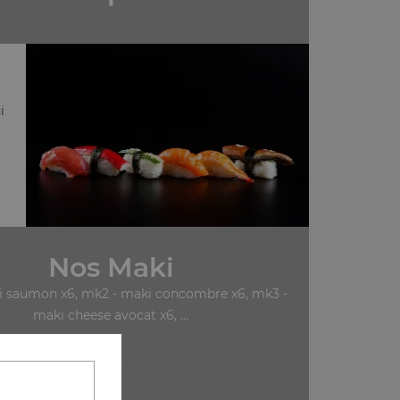
i
Nos Maki
i saumon x6, mk2 - maki concombre x6, mk3 -
maki cheese avocat x6, ...
+