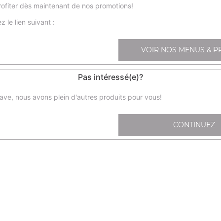
ofiter dès maintenant de nos promotions!
z le lien suivant :
Nos Sashimis
sa1- sashimi saumon x6, sa2- sashimi thon x6
VOIR NOS MENUS & P
+
Pas intéressé(e)?
ave, nous avons plein d'autres produits pour vous!
CONTINUEZ
sa11- chir