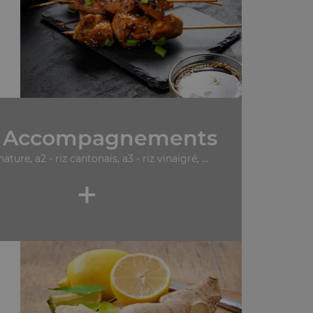
 Accompagnements
 nature, a2 - riz cantonais, a3 - riz vinaigré, ...
+
.