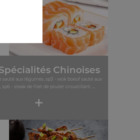
Spécialités Chinoises
le sauté aux légumes, sp3 - wok boeuf sauté aux
 sp6 - steak de filet de poulet croustillant, ...
+