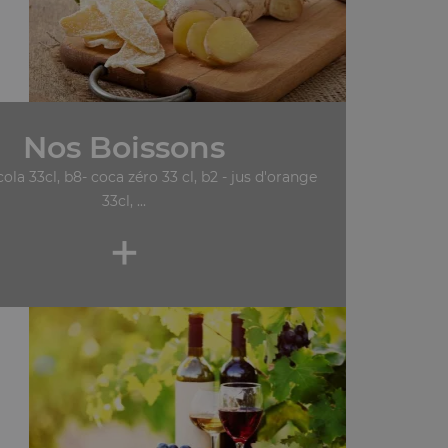
Nos Boissons
cola 33cl, b8- coca zéro 33 cl, b2 - jus d'orange
33cl, ...
+