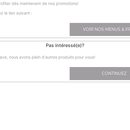
ofiter dès maintenant de nos promotions!
z le lien suivant :
Nos Sashimis
sa1- sashimi saumon x6, sa2- sashimi thon x6
VOIR NOS MENUS & P
+
Pas intéressé(e)?
ave, nous avons plein d'autres produits pour vous!
CONTINUEZ
sa11- chir