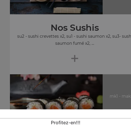
Nos Sushis
su2 - sushi crevettes x2, su1 - sushi saumon x2, su3- sush
saumon fumé x2, ...
+
mk1 - mak
Profitez-en!!!