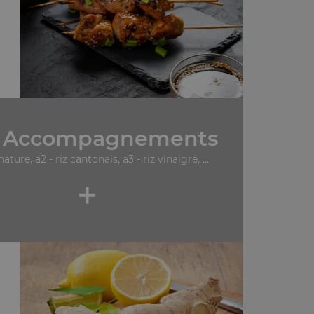
 Accompagnements
 nature, a2 - riz cantonais, a3 - riz vinaigré, ...
+
.