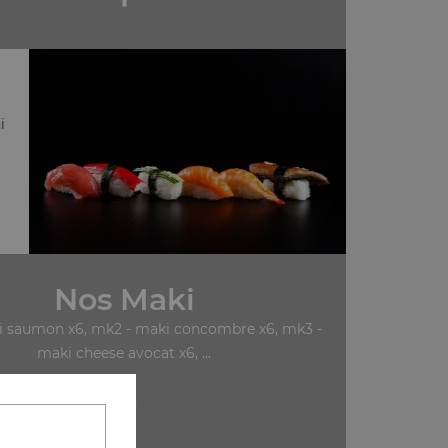
i
Nos Maki
i saumon x6, mk2 - maki concombre x6, mk3 -
maki cheese avocat x6, ...
+