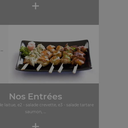
+
..
Nos Entrées
de laitue, e2 - salade crevette, e3 - salade tartare
saumon, ...
+