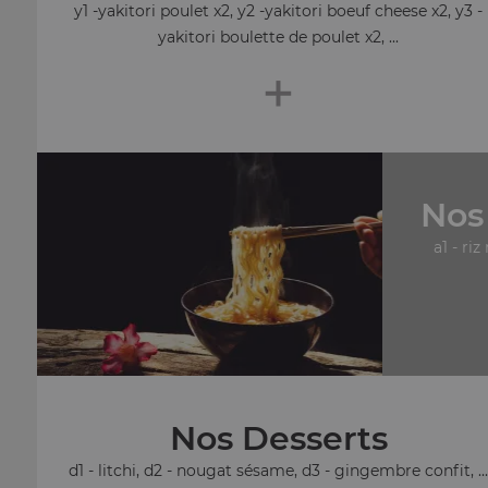
y1 -yakitori poulet x2, y2 -yakitori boeuf cheese x2, y3 -
yakitori boulette de poulet x2, ...
+
Nos
a1 - riz
Nos Desserts
d1 - litchi, d2 - nougat sésame, d3 - gingembre confit, ..