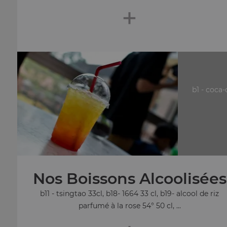
+
b1 - coca-
Nos Boissons Alcoolisées
b11 - tsingtao 33cl, b18- 1664 33 cl, b19- alcool de riz
parfumé à la rose 54° 50 cl, ...