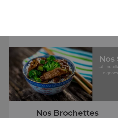
Nos Maki Rolls
mk30- saumon roll cheese x6, mk31- neige roll saumon
cheese x6
+
Nos 
sp1 - nouil
oignons,
Nos Brochettes