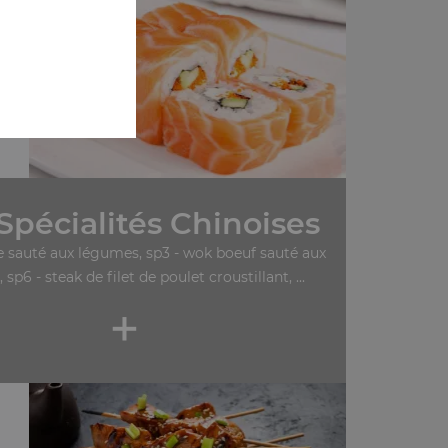
Spécialités Chinoises
le sauté aux légumes, sp3 - wok boeuf sauté aux
 sp6 - steak de filet de poulet croustillant, ...
+