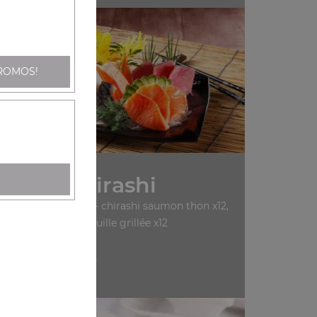
ROMOS!
Nos Chirashi
ashi saumon x12, sa13- chirashi saumon thon x12,
sa14- chirashi anguille grillée x12
+