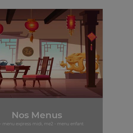
Nos Menus
- menu express midi, me2 - menu enfant